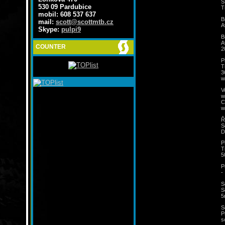
S
530 09 Pardubice
T
mobil: 608 537 637
B
mail:
scott@scottmtb.cz
A
Skype:
pulpi9
B
A
COUNTER
2
P
T
3
w
V
w
C
w
Ř
S
D
P
T
5
P
-
S
S
5
S
P
s