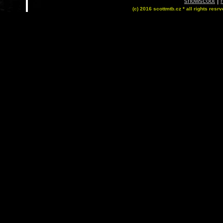
snowscoot
|
(c) 2016 scottmtb.cz * all rights resrv