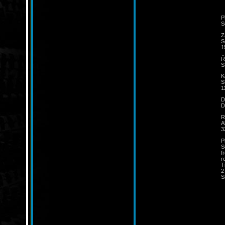
P
S
Z
S
1
Ř
S
K
S
1
D
D
R
A
3
P
S
f
r
T
2
S