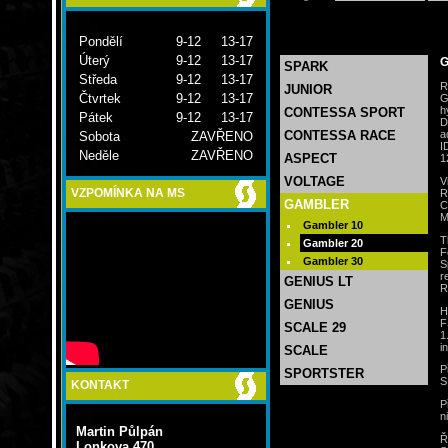
Pondělí
9-12 13-17
Úterý
9-12 13-17
G
SPARK
Středa
9-12 13-17
R
JUNIOR
Čtvrtek
9-12 13-17
G
h
CONTESSA SPORT
Pátek
9-12 13-17
D
a
CONTESSA RACE
Sobota
ZAVŘENO
I
Neděle
ZAVŘENO
ASPECT
1
VOLTAGE
V
R
VZPOMÍNKA NA MS
GAMBLER
C
M
Gambler 10
T
Gambler 20
F
Gambler 30
S
r
GENIUS LT
R
GENIUS
H
F
SCALE 29
1
i
SCALE
P
SPORTSTER
S
KONTAKT
P
ni
Martin Půlpán
Ř
Lonkova 470