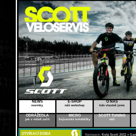
NEWS
E-SHOP
O NÁS
novinky
náš webshop
kdo vlastně jsme
ODRÁŽEDLA
MICRO
SCOTT TUNING
jak v mládí začít
švýcarské koloběžky
náš
OTVÍRACÍ DOBA
Navigace:
Kola Scott 2011 »
Gam