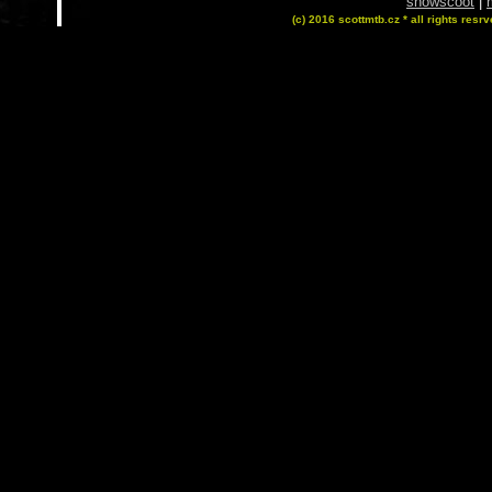
snowscoot
|
(c) 2016 scottmtb.cz * all rights resrv