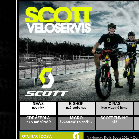
NEWS
E-SHOP
O NÁS
novinky
náš webshop
kdo vlastně jsme
ODRÁŽEDLA
MICRO
SCOTT TUNING
jak v mládí začít
švýcarské koloběžky
náš
OTVÍRACÍ DOBA
Navigace:
Kola Scott 2011 »
Con