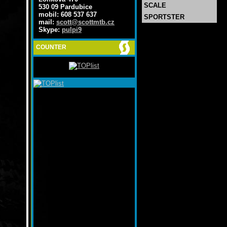
SCALE
530 09 Pardubice
mobil: 608 537 637
SPORTSTER
mail:
scott@scottmtb.cz
Skype:
pulpi9
COUNTER