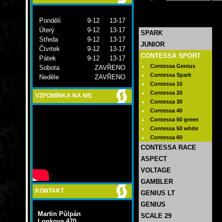
Pondělí
9-12 13-17
Úterý
9-12 13-17
SPARK
Středa
9-12 13-17
JUNIOR
Čtvrtek
9-12 13-17
CONTESSA SPORT
Pátek
9-12 13-17
Contessa Genius
Sobota
ZAVŘENO
Contessa Spark
Neděle
ZAVŘENO
Contessa 10
Contessa 20
VZPOMÍNKA NA MS
Contessa 30
Contessa 40
Contessa 50 green
Contessa 50 white
Contessa 60
CONTESSA RACE
ASPECT
VOLTAGE
GAMBLER
KONTAKT
GENIUS LT
GENIUS
Martin Půlpán
SCALE 29
Lonkova 470