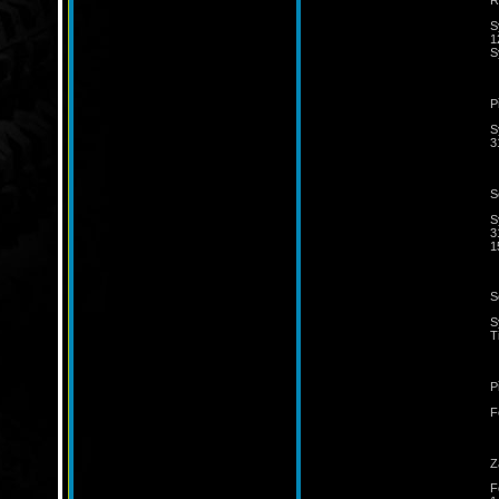
Ř
S
1
S
P
S
3
S
S
3
1
S
S
T
P
F
Z
F