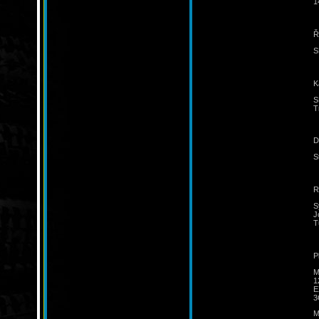
1
Ř
S
K
S
T
D
S
R
S
J
T
P
M
1
E
3
M