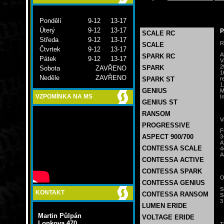
Pondělí
9-12 13-17
Úterý
9-12 13-17
P
SCALE RC
Středa
9-12 13-17
R
SCALE
Čtvrtek
9-12 13-17
A
SPARK RC
Pátek
9-12 13-17
V
2
SPARK
Sobota
ZAVŘENO
1
Neděle
ZAVŘENO
r
SPARK ST
1
GENIUS
M
I
VZPOMÍNKA NA MS
GENIUS ST
RANSOM
V
PROGRESSIVE
F
ASPECT 900/700
3
A
CONTESSA SCALE
4
A
CONTESSA ACTIVE
CONTESSA SPARK
O
CONTESSA GENIUS
S
KONTAKT
CONTESSA RANSOM
S
3
LUMEN ERIDE
Martin Půlpán
VOLTAGE ERIDE
Lonkova 470
T