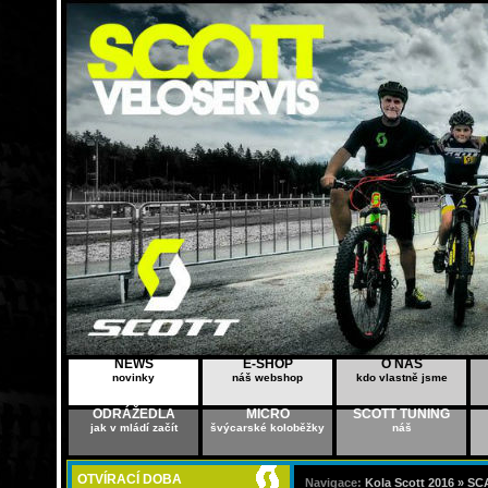
NEWS
E-SHOP
O NÁS
novinky
náš webshop
kdo vlastně jsme
ODRÁŽEDLA
MICRO
SCOTT TUNING
jak v mládí začít
švýcarské koloběžky
náš
OTVÍRACÍ DOBA
Navigace:
Kola Scott 2016 »
SCA