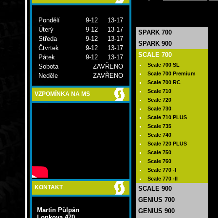
Pondělí
9-12 13-17
Úterý
9-12 13-17
SPARK 700
Středa
9-12 13-17
SPARK 900
Čtvrtek
9-12 13-17
SCALE 700
Pátek
9-12 13-17
Scale 700 SL
Sobota
ZAVŘENO
Scale 700 Premium
Neděle
ZAVŘENO
Scale 700 RC
Scale 710
VZPOMÍNKA NA MS
Scale 720
Scale 730
Scale 710 PLUS
Scale 735
Scale 740
Scale 720 PLUS
Scale 750
Scale 760
Scale 770 -I
Scale 770 -II
KONTAKT
SCALE 900
GENIUS 700
Martin Půlpán
GENIUS 900
Lonkova 470