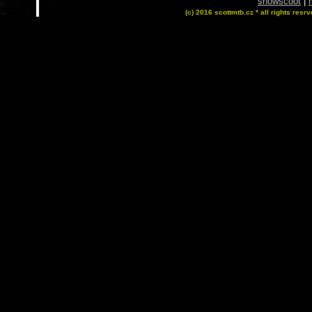
snowscoot
|
(c) 2016 scottmtb.cz * all rights resrv