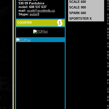
B
SCALE 600
530 09 Pardubice
S
H
mobil: 608 537 637
SCALE 900
1
mail:
scott@scottmtb.cz
SPARK 600
Skype:
pulpi9
P
S
SPORTSTER X
F
COUNTER
4
Ř
A
6
1
P
H
P
W
C
S
A
S
A
P
F
Z
S
Ř
K
K
S