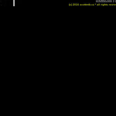
snowscoot
|
(c) 2016 scottmtb.cz * all rights resrv