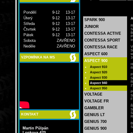
Pondělí
9-12 13-17
Úterý
9-12 13-17
A
SPARK 900
Středa
9-12 13-17
R
JUNIOR
Čtvrtek
9-12 13-17
S
B
CONTESSA ACTIVE
Pátek
9-12 13-17
P
I
CONTESSA SPORT
Sobota
ZAVŘENO
Neděle
ZAVŘENO
V
CONTESSA RACE
S
ASPECT 600
w
1
VZPOMÍNKA NA MS
ASPECT 900
H
Aspect 910
R
Aspect 920
P
Aspect 930
S
R
Aspect 940
2
Aspect 950
P
VOLTAGE
S
F
VOLTAGE FR
Ř
GAMBLER
S
S
KONTAKT
GENIUS LT
R
GENIUS 700
B
S
Martin Půlpán
GENIUS 900
Lonkova 470