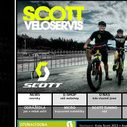
NEWS
E-SHOP
O NÁS
novinky
náš webshop
kdo vlastně jsme
ODRÁŽEDLA
MICRO
SCOTT TUNING
jak v mládí začít
švýcarské koloběžky
náš
OTVÍRACÍ DOBA
Navigace:
Kola Scott 2013 »
Asp