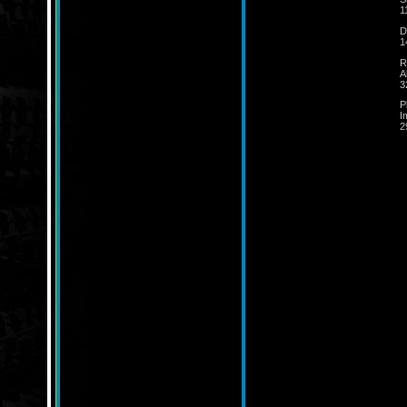
1
D
1
R
A
3
P
I
2