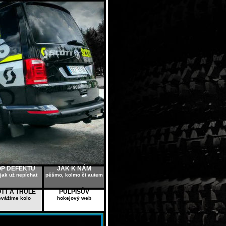
OP DEFEKTU
JAK K NÁM
jak už nepíchat
pěšmo, kolmo či autem
TT A THULE
PULPISŮV
evážíme kolo
hokejový web