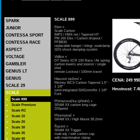
SCALE 899
SPARK
Rám »
JUNIOR
Scale Carbon
IMP3 / HMX net / Tapered HT
CONTESSA SPORT
PM 160 Disc / Carbon dropout /
PFBB30
CONTESSA RACE
replacable hanger / integr. seatclamp
ASPECT
SDS shock damping systém
VOLTAGE
Vidlice »
DT Swiss XCR 100 Race / Air spring
GAMBLER
carbon lowers and steerer / single
shot
GENIUS LT
remote Lockout / 100mm travel
GENIUS
Hlavové složení »
CENA: 249 99
Ritchey WCS Carbon Tapered 1.5" -
SCALE 29
1 1/8"
Hmotnost: 7.4
semi integrated 50/61mm/for 1 1/8"
SCALE
Fork
Scale 899
Přehazovačka (přední) »
SRAM XX carbon long cage
Scale Premium
20Speed
Scale RC
Přesmykač »
Scale 10
SRAM XX / High Mount 38.2mm
Scale 20
Řazení »
Scale 30
SRAM XX Trigger
Scale 35
multi adj. / with carbon cap
with matchmaker clamp
Scale 40