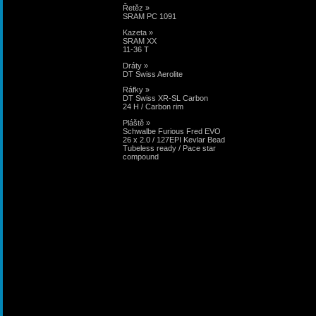
Řetěz »
SRAM PC 1091
Kazeta »
SRAM XX
11-36 T
Dráty »
DT Swiss Aerolite
Ráfky »
DT Swiss XR-SL Carbon
24 H / Carbon rim
Pláště »
Schwalbe Furious Fred EVO
26 x 2.0 / 127EPI Kevlar Bead
Tubeless ready / Pace star
compound