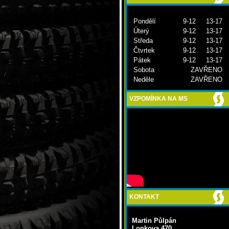
Pondělí
9-12 13-17
Úterý
9-12 13-17
Středa
9-12 13-17
Čtvrtek
9-12 13-17
Pátek
9-12 13-17
Sobota
ZAVŘENO
Neděle
ZAVŘENO
VZPOMÍNKA NA MS
KONTAKT
Martin Půlpán
Lonkova 470