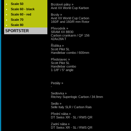
Scale 50
Brzdové páky »
Avid XX World Cup Karbon
Scale 60 - black
Scale 60 - red
Brzdy »
Avid XX World Cup Carbon
Scale 70
160/F and 160/R mm Rotor
Scale 80
Převodník »
SPORTSTER
SRAM XX BB30
Carbon crankarm / QF 156
42Ax28A T
Řídítka »
Scott Pilot SL
Handlebar combo / 600mm
Představec »
Scott Pilot SL
Handlebar combo
1-1/8" / 5° angle
Pedály »
-
Sedlovka »
Ritchey Superlogic Carbon / 34.9mm
Sedlo »
Selle Italy SLR / Carbon Rais
Přední nába »
DT Swiss XR - SL / RWS QR
Zadní nába »
DT Swiss XR - SL / RWS QR