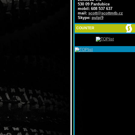
530 09 Pardubice
mobil: 608 537 637
mail:
scott@scottmtb.cz
Skype:
pulpi9
COUNTER