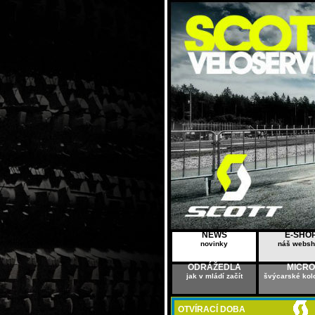
NEWS
E-SHO
novinky
náš webs
ODRÁŽEDLA
MICRO
jak v mládí začít
švýcarské kol
OTVÍRACÍ DOBA