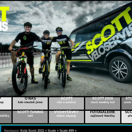
P
O NÁS
SCOTT
SCOTT 2026
ST
hop
kdo vlastně jsme
vše o značce
nové modely kol
aneb 
SCOTT TUNING
VYCHYTÁVKY
FOTOGALERIE
SCO
oběžky
náš
dobré nápady
zajímavé fotečky
př
Navigace:
Kola Scott 2011 »
Scale »
Scale 899 »